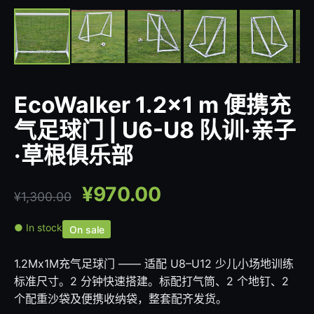
EcoWalker 1.2×1 m 便携充
气足球门 | U6-U8 队训·亲子
·草根俱乐部
¥
970.00
¥
1,300.00
● In stock
On sale
1.2Mx1M充气足球门 —— 适配 U8–U12 少儿小场地训练
标准尺寸。2 分钟快速搭建。标配打气筒、2 个地钉、2
个配重沙袋及便携收纳袋，整套配齐发货。