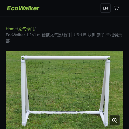
EcoWalker
EN
Home
/
充气球门
/
EcoWalker 1.2×1 m 便携充气足球门 | U6-U8 队训·亲子·草根俱乐
部