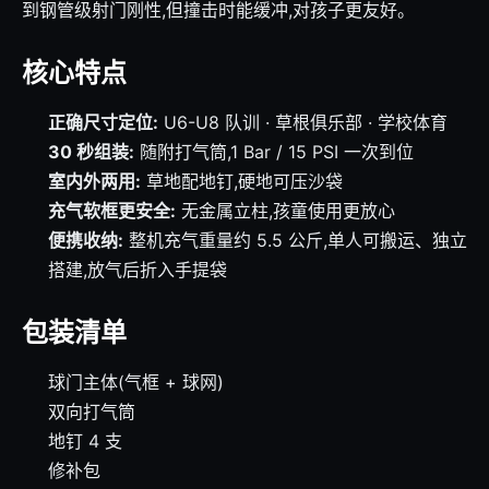
到钢管级射门刚性,但撞击时能缓冲,对孩子更友好。
核心特点
正确尺寸定位:
U6-U8 队训 · 草根俱乐部 · 学校体育
30 秒组装:
随附打气筒,1 Bar / 15 PSI 一次到位
室内外两用:
草地配地钉,硬地可压沙袋
充气软框更安全:
无金属立柱,孩童使用更放心
便携收纳:
整机充气重量约 5.5 公斤,单人可搬运、独立
搭建,放气后折入手提袋
包装清单
球门主体(气框 + 球网)
双向打气筒
地钉 4 支
修补包