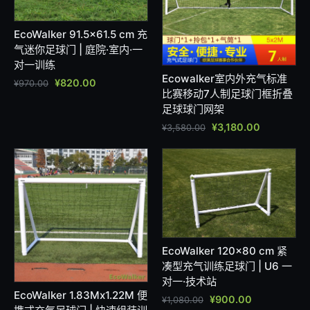
EcoWalker 91.5×61.5 cm 充
气迷你足球门 | 庭院·室内·一
对一训练
Ecowalker室内外充气标准
¥
820.00
¥
970.00
比赛移动7人制足球门框折叠
足球球门网架
¥
3,180.00
¥
3,580.00
EcoWalker 120×80 cm 紧
凑型充气训练足球门 | U6 一
对一·技术站
EcoWalker 1.83Mx1.22M 便
¥
900.00
¥
1,080.00