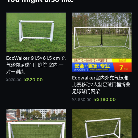
EcoWalker 91.5×61.5 cm 充
气迷你足球门 | 庭院·室内·一
对一训练
Ecowalker室内外充气标准
¥
820.00
¥
970.00
比赛移动7人制足球门框折叠
足球球门网架
¥
3,180.00
¥
3,580.00