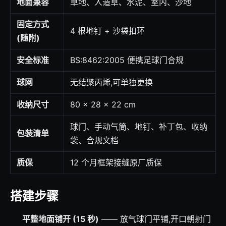
地面兼容
草地、人造草、水泥、室内、沙地
固定方式
4 根地钉 + 沙袋扣环
(随附)
安全标准
BS:8462:2005 便携足球门合规
球网
无结聚丙烯,可单独更换
收纳尺寸
80 × 28 × 22 cm
球门、手动气筒、地钉、补丁包、收纳
包装清单
袋、合规文档
质保
12 个月框架接缝原厂质保
搭建步骤
平整地面铺开 (15 秒)
—— 放气球门平铺,开口朝射门