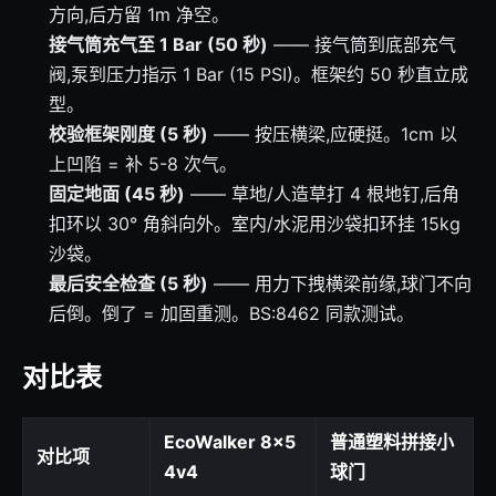
方向,后方留 1m 净空。
接气筒充气至 1 Bar (50 秒)
—— 接气筒到底部充气
阀,泵到压力指示 1 Bar (15 PSI)。框架约 50 秒直立成
型。
校验框架刚度 (5 秒)
—— 按压横梁,应硬挺。1cm 以
上凹陷 = 补 5-8 次气。
固定地面 (45 秒)
—— 草地/人造草打 4 根地钉,后角
扣环以 30° 角斜向外。室内/水泥用沙袋扣环挂 15kg
沙袋。
最后安全检查 (5 秒)
—— 用力下拽横梁前缘,球门不向
后倒。倒了 = 加固重测。BS:8462 同款测试。
对比表
EcoWalker 8×5
普通塑料拼接小
对比项
4v4
球门