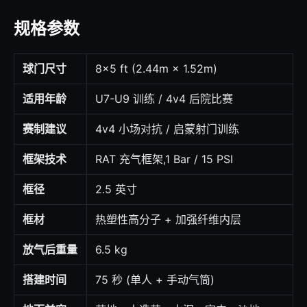
规格参数
球门尺寸
8×5 ft (2.44m × 1.52m)
适用年龄
U7-U9 训练 / 4v4 后院比赛
赛制建议
4v4 小场对抗 / 启蒙射门训练
框架技术
RAT 充气框架,1 Bar / 15 PSI
框径
2.5 英寸
框材
热塑性高分子 + 加强纤维内层
放气后重量
6.5 kg
搭建时间
75 秒 (单人 + 手动气筒)