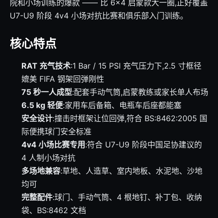
院和小场训练的爆款 —— 比 6×4 启蒙款大一圈,正好覆盖
U7-U9 阶段 4v4 小场对抗比赛和俱乐部入门训练。
核心特点
RAT 充气技术
:1 Bar / 15 PSI 充气压力下,2.5 寸框径
媲美 FIFA 钢架回弹刚性
75 秒一人成型
:配套手动气筒,启蒙教练或家长单人布场
6.5 kg 轻便
:家用车后备箱、电瓶车后座都能塞
安全设计
:撞击时框架让位回弹,符合 BS:8462:2005 国
际便携球门安全标准
4v4 小场比赛专用
:符合 U7-U9 阶段中国足协建议的
4 人制小场对抗
多场地兼容
:草地、人造草、室内地板、水泥地、沙地
均可
完整配件
:球门、手动气筒、4 根地钉、补丁包、收纳
袋、BS:8462 文档