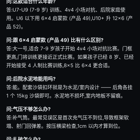
问:这款适合什么年龄?
答:U7-U9 (7-9 岁) 训练、4v4 小场对抗、后院家庭使
用。U6 以下用 6×4 启蒙款 (产品 49),U10+ 升 12×6 (产
品 52)。
问:跟 6×4 启蒙款 (产品 49) 比有什么区别?
答:大一号,适合 7-9 岁孩子开始 4v4 小场对抗比赛。门框
更高,门将训练更接近正式比赛。如果孩子已经 8 岁、已经
开始接受 4 人制比赛训练,8×5 比 6×4 更合适。
问:后院水泥地能用吗?
答:能。配套沙袋扣环就是为水泥/室内设计 —— 后角各挂
1 个 15kg 沙袋即可。水泥地不损坏,室内地板不留痕。
问:气压不够怎么办?
答:补气筒。最常见误区是首次充气压不到位,导致框架软
塌、射门回弹差。按压横梁检查,1cm 以内才算到位。
问:扎破怎么办?