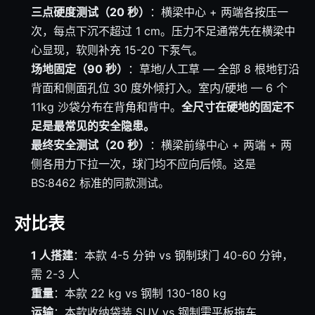
三点硬度测试（20 秒）
：横梁中心 + 两端各按压一
次，每点下沉不超过 1 cm。压力不足通常先在横梁中
心显现，软则补充 15-20 下泵气。
场地固定（90 秒）
：草地/人工草 — 全部 8 根地钉沿
背面和侧面孔位 30 度外倾打入。室内/硬地 — 6 个
11kg 沙袋分布在背角和背中。
全尺寸在硬地的固定不
足是最常见的安全隐患。
最终安全测试（20 秒）
：横梁前缘中心 + 两端 + 两
侧各用力下拉一次，球门均不应向后倾。这是
BS:8462 标准的同款测试。
对比表
1 人搭建
：本款 4-5 分钟 vs 钢制球门 40-60 分钟，
需 2-3 人
重量
：本款 22 kg vs 钢制 130-180 kg
运输
：本款收纳袋装 SUV vs 钢制需平板拖车