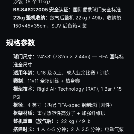
沙袋（6 个 11kg）
BS:8462:2005 安全认证
：国际便携球门安全标准
22kg 整机收纳
：放气后整机 22kg / 49lb，收纳袋
150×45×35cm，SUV 后备箱可装
规格参数
球门尺寸
：24’×8′ (7.32m × 2.44m) — FIFA 国际标
准全尺寸
适用年龄
：U16 及以上、成人业余比赛 / 训练
赛制
：11v11 全场训练 + 热身赛
框架技术
：Rigid Air Technology (RAT), 1 Bar / 15
PSI
框径
：4 英寸（匹配 FIFA-spec 钢制球门刚性）
框架材质
：重型热塑性高分子 + 加强纤维层
整机重量（放气后）
：22 kg / 49 lb
搭建时长
：1 人 4-5 分钟；2 人 2.5 分钟；电动气泵