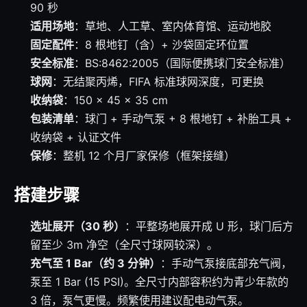
90 秒
适用场地
：草地、人工草、室内体育馆、运动地胶
固定配件
：8 根地钉（含）+ 沙袋固定环位置
安全标准
：BS:8462:2005（国际便携球门安全标准）
球网
：无结聚丙烯，FIFA 标准球网深度，可更换
收纳袋
：150 × 45 × 35 cm
包装清单
：球门 + 手动气泵 + 8 根地钉 + 补胎工具 +
收纳袋 + 认证文件
保修
：整机 12 个月厂家保修（框架接缝）
搭建步骤
选址展开（30 秒）
：平整场地展开成 U 形，球门后方
留至少 3m 净空（全尺寸球网较深）。
充气至 1 Bar（约 3 分钟）
：手动气泵接底部充气阀，
泵至 1 Bar (15 PSI)。全尺寸内部容积约为青少年款的
3 倍，泵气更慢。频繁使用建议配电动气泵。