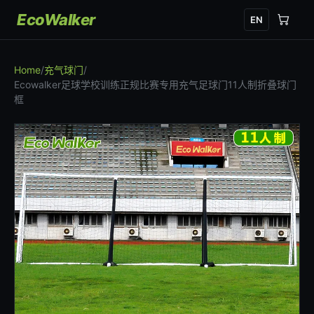
EcoWalker
EN
Home
/
充气球门
/
Ecowalker足球学校训练正规比赛专用充气足球门11人制折叠球门
框