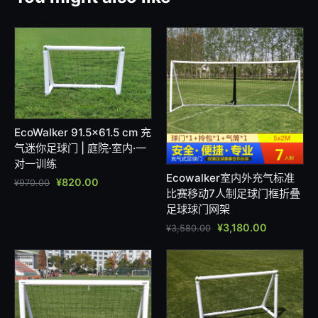
EcoWalker 91.5×61.5 cm 充
气迷你足球门 | 庭院·室内·一
对一训练
Ecowalker室内外充气标准
¥
820.00
¥
970.00
比赛移动7人制足球门框折叠
足球球门网架
¥
3,180.00
¥
3,580.00