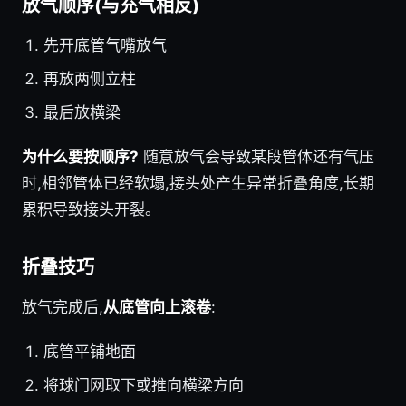
放气顺序(与充气相反)
先开底管气嘴放气
再放两侧立柱
最后放横梁
为什么要按顺序?
随意放气会导致某段管体还有气压
时,相邻管体已经软塌,接头处产生异常折叠角度,长期
累积导致接头开裂。
折叠技巧
放气完成后,
从底管向上滚卷
:
底管平铺地面
将球门网取下或推向横梁方向