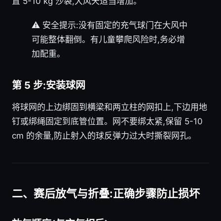
置 5-10 kg 沙袋,大风天适当增加。
⚠️ 安全提示:没有固定的充气球门在大风中
可能整体翻倒。有儿童攀爬风险时,务必增
加配重。
第 5 步:安装球网
将球网的上边绑固到横梁和两立柱的网扣上,下边用地
钉或绑绳固定到底管位置。网不要绑太紧,保留 5-10
cm 的余量,防止射入的球反弹力过大时撕裂网孔。
二、赛后放气与折叠:正确步骤防止损坏