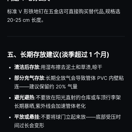
标准 V 形铁地钉在五金店可直接购买替代品,规格选
20-25 cm 长度。
五、长期存放建议(淡季超过 1 个月)
清洁后存放
:用湿布擦去泥土和草渍,晾干
部分充气存放
:长期全放气会导致管体 PVC 内壁粘
连——建议保留约 20% 气量
避光避热
:不要放在阳光直射的仓库或车顶行李架
长期暴晒,紫外线会加速管体老化
平放或悬挂
:不要将球门立起来放——底部受压时
间过长会变形