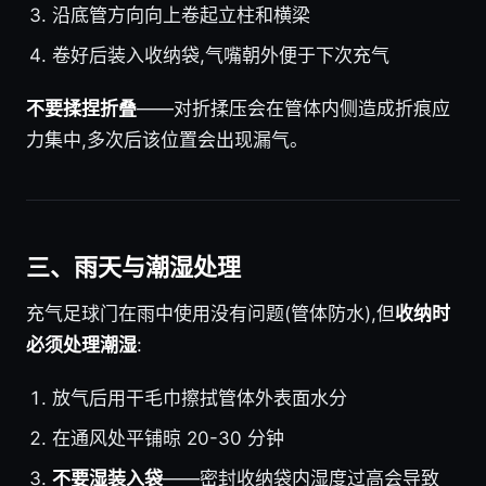
沿底管方向向上卷起立柱和横梁
卷好后装入收纳袋,气嘴朝外便于下次充气
不要揉捏折叠
——对折揉压会在管体内侧造成折痕应
力集中,多次后该位置会出现漏气。
三、雨天与潮湿处理
充气足球门在雨中使用没有问题(管体防水),但
收纳时
必须处理潮湿
:
放气后用干毛巾擦拭管体外表面水分
在通风处平铺晾 20-30 分钟
不要湿装入袋
——密封收纳袋内湿度过高会导致