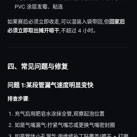
PVC 涂层发霉、粘连
如果赛后必须立即收走,可以湿装入袋带回,但
回家后
必须立即取出摊开晾干
,不超过 4 小时。
四、常见问题与修复
问题 1:某段管漏气速度明显变快
排查步骤
:
充气后用肥皂水涂抹全管,观察起泡位置
如是气嘴漏气:拧紧气嘴芯或更换气嘴密封圈
如是管体小孔漏气:用维修补丁贴覆盖(擦干 + 打磨