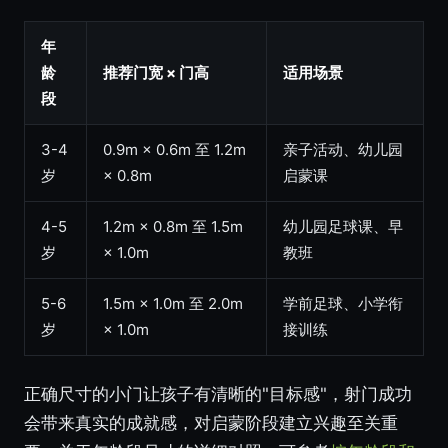
年
龄
推荐门宽 × 门高
适用场景
段
3-4
0.9m × 0.6m 至 1.2m
亲子活动、幼儿园
岁
× 0.8m
启蒙课
4-5
1.2m × 0.8m 至 1.5m
幼儿园足球课、早
岁
× 1.0m
教班
5-6
1.5m × 1.0m 至 2.0m
学前足球、小学衔
岁
× 1.0m
接训练
正确尺寸的小门让孩子有清晰的"目标感"，射门成功
会带来真实的成就感，对启蒙阶段建立兴趣至关重