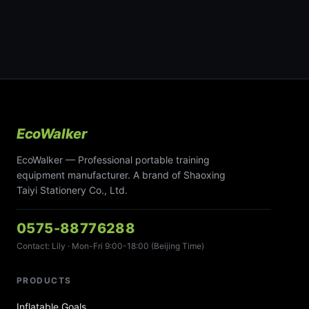
EcoWalker
EcoWalker — Professional portable training
equipment manufacturer. A brand of Shaoxing
Taiyi Stationery Co., Ltd.
0575-88776288
Contact: Lily · Mon-Fri 9:00-18:00 (Beijing Time)
PRODUCTS
Inflatable Goals