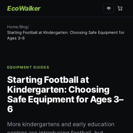
EcoWalker
中
Home
/
Blog
/
Starting Football at Kindergarten: Choosing Safe Equipment for
Ages 3–6
EQUIPMENT GUIDES
Starting Football at
Kindergarten: Choosing
Safe Equipment for Ages 3–
6
More kindergartens and early education
centres are introducing football, but